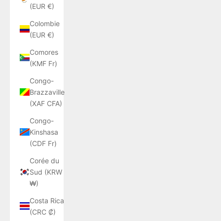
(EUR €)
Colombie
(EUR €)
Comores
(KMF Fr)
Congo-
Brazzaville
(XAF CFA)
Congo-
Kinshasa
(CDF Fr)
Corée du
Sud (KRW
₩)
Costa Rica
(CRC ₡)