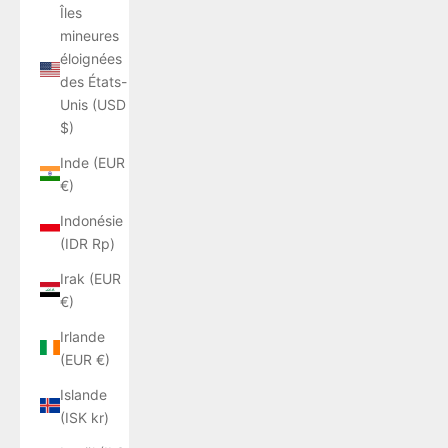
Îles
mineures
éloignées
des États-
Unis (USD
$)
Inde (EUR
€)
Indonésie
(IDR Rp)
Irak (EUR
€)
Irlande
(EUR €)
Islande
(ISK kr)