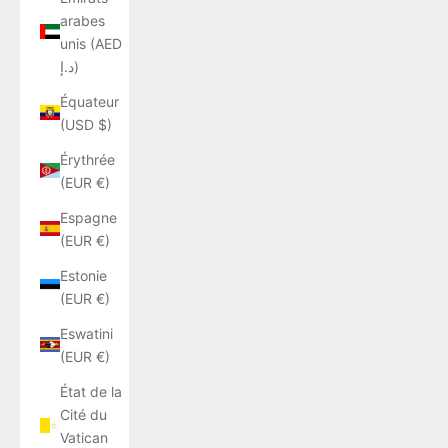
arabes
unis (AED
د.إ)
Équateur
(USD $)
Érythrée
(EUR €)
Espagne
(EUR €)
Estonie
(EUR €)
Eswatini
(EUR €)
État de la
Cité du
Vatican