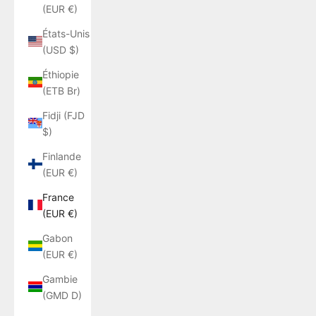
(EUR €)
États-Unis
(USD $)
Éthiopie
(ETB Br)
Fidji (FJD
$)
Finlande
(EUR €)
France
(EUR €)
Gabon
(EUR €)
Gambie
(GMD D)