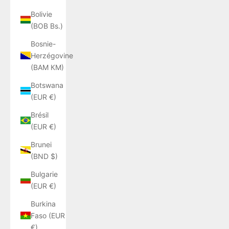
Bolivie
(BOB Bs.)
Bosnie-
Herzégovine
(BAM КМ)
Botswana
(EUR €)
Brésil
(EUR €)
Brunei
(BND $)
Bulgarie
(EUR €)
Burkina
Faso (EUR
€)