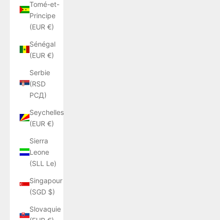
Tomé-et-
Principe
(EUR €)
Sénégal
(EUR €)
Serbie
(RSD
РСД)
Seychelles
(EUR €)
Sierra
Leone
(SLL Le)
Singapour
(SGD $)
Slovaquie