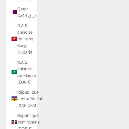
Qatar
(QAR ر.ق)
R.A.S.
chinoise
de Hong
Kong
(HKD $)
R.A.S.
chinoise
de Macao
(EUR €)
République
centrafricaine
(XAF CFA)
République
dominicaine
(DOP $)