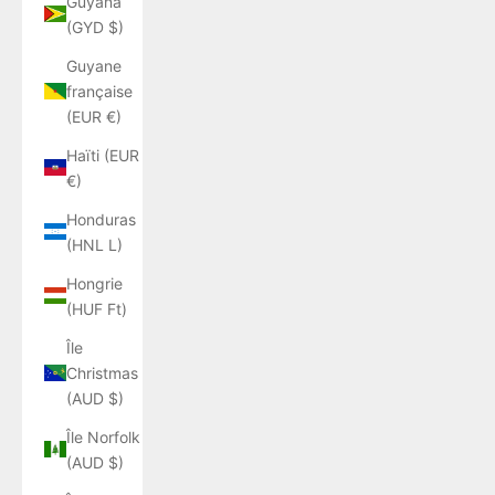
Guyana
(GYD $)
Guyane
française
(EUR €)
Haïti (EUR
€)
Honduras
(HNL L)
Hongrie
(HUF Ft)
Île
Christmas
(AUD $)
Île Norfolk
(AUD $)