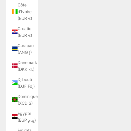
Côte
d’Ivoire
(EUR €)
Croatie
(EUR €)
Curaçao
(ANG ƒ)
Danemark
(DKK kr.)
Djibouti
(DJF Fdj)
Dominique
(XCD $)
Égypte
(EGP ج.م)
Émirats