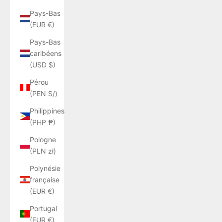
Pays-Bas
(EUR €)
Pays-Bas
caribéens
(USD $)
Pérou
(PEN S/)
Philippines
(PHP ₱)
Pologne
(PLN zł)
Polynésie
française
(EUR €)
Portugal
(EUR €)