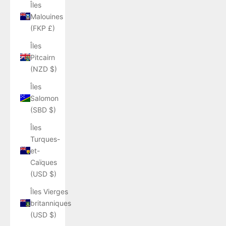
Îles
Malouines
(FKP £)
Îles
Pitcairn
(NZD $)
Îles
Salomon
(SBD $)
Îles
Turques-
et-
Caïques
(USD $)
Îles Vierges
britanniques
(USD $)