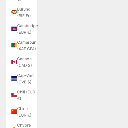
Burundi
(BIF Fr)
Cambodge
(EUR €)
Cameroun
(XAF CFA)
Canada
(CAD $)
Cap-Vert
(CVE $)
Chili (EUR
€)
Chine
(EUR €)
Chypre