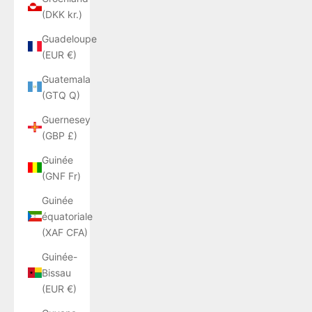
(DKK kr.)
Guadeloupe
(EUR €)
Guatemala
(GTQ Q)
Guernesey
(GBP £)
Guinée
(GNF Fr)
Guinée
équatoriale
(XAF CFA)
Guinée-
Bissau
(EUR €)