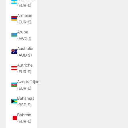
(EUR €)
Arménie
(EUR €)
Aruba
(AWG ƒ)
Australie
(AUD $)
Autriche
(EUR €)
Azerbaïdjan
(EUR €)
Bahamas
(BSD $)
Bahreïn
(EUR €)