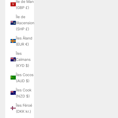
Île de Man
(GBP £)
Île de
l’Ascension
(SHP £)
Îles Åland
(EUR €)
Îles
Caïmans
(KYD $)
Îles Cocos
(AUD $)
Îles Cook
(NZD $)
Îles Féroé
(DKK kr.)