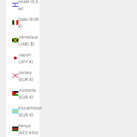
Israël (ILS
₪)
Italie (EUR
€)
Jamaïque
(JMD $)
Japon
(JPY ¥)
Jersey
(EUR €)
Jordanie
(EUR €)
Kazakhstan
(EUR €)
Kenya
(KES KSh)