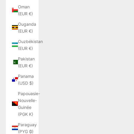
Oman
(EUR €)
Ouganda
(EUR €)
Ouzbékistan
(EUR €)
Pakistan
(EUR €)
Panama
(USD $)
Papouasie-
Nouvelle-
Guinée
(PGK K)
Paraguay
(PYG ₲)