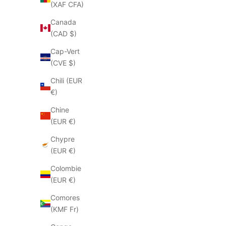
(XAF CFA)
Canada
(CAD $)
Cap-Vert
(CVE $)
Chili (EUR
€)
Chine
(EUR €)
Chypre
(EUR €)
MAT:20
Mocassins Mat:20 9024 pitone blush
Mules
Colombie
Prix soldé
Prix
€85.00
€170.00
(EUR €)
Couleur
Comores
Python
(KMF Fr)