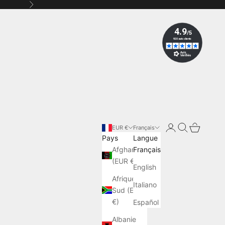
Suivant
Connexion
Recherche
Panier
EUR €
Français
Pays
Langue
Afghanistan
Français
(EUR €)
English
Afrique du
Italiano
Sud (EUR
€)
Español
Albanie