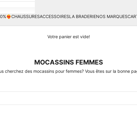
%❤️‍🔥
CHAUSSURES
ACCESSOIRES
LA BRADERIE
NOS MARQUES
CAR
Votre panier est vide!
MOCASSINS FEMMES
us cherchez des mocassins pour femmes? Vous êtes sur la bonne pa
 50%
EN RUPTURE
ECONOMISEZ 50%