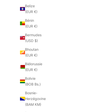
Belize
MAT:20
(EUR €)
Mocassins Mat:20 9921 West safari nude
Moca
Bénin
Prix soldé
Prix
€94.50
€189.00
(EUR €)
Couleur
Beige
Bermudes
(USD $)
Bhoutan
ECONOMISEZ 50%
ECONOMISEZ
(EUR €)
Biélorussie
(EUR €)
Bolivie
(BOB Bs.)
Bosnie-
Herzégovine
(BAM КМ)