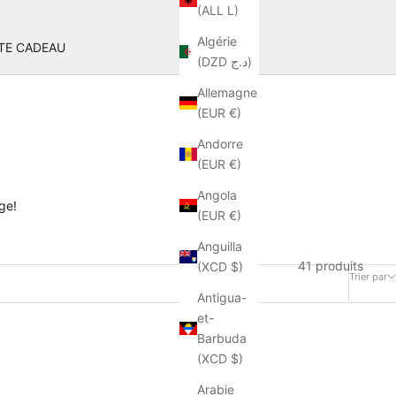
(ALL L)
Algérie
TE CADEAU
(DZD د.ج)
Allemagne
(EUR €)
Andorre
(EUR €)
Angola
ge!
(EUR €)
Anguilla
41 produits
(XCD $)
Trier par
Antigua-
et-
Barbuda
EN RUPTURE
(XCD $)
ECONOMISEZ 50%
Arabie