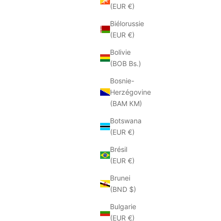
(EUR €)
TORAL
Biélorussie
r kaki
Mocassins Toral Kimana taupe
(EUR €)
Prix soldé
Prix
€84.50
€169.00
Bolivie
Couleur
(BOB Bs.)
Taupe
Bosnie-
Herzégovine
(BAM КМ)
ECONOMISEZ 50%
Botswana
(EUR €)
Brésil
(EUR €)
Brunei
(BND $)
Bulgarie
(EUR €)