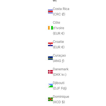
₩)
ECONOMISEZ 60%
Costa Rica
(CRC ₡)
Côte
d’Ivoire
(EUR €)
Croatie
(EUR €)
Curaçao
(ANG ƒ)
Danemark
(DKK kr.)
Djibouti
(DJF Fdj)
Dominique
(XCD $)
BIBI LOU