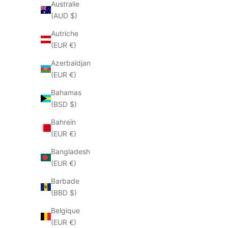
Australie
Marron
(AUD $)
Autriche
ECONOMISEZ 50%
ECONOMISEZ
(EUR €)
Azerbaïdjan
(EUR €)
Bahamas
(BSD $)
Bahreïn
(EUR €)
Bangladesh
(EUR €)
Barbade
(BBD $)
Belgique
(EUR €)