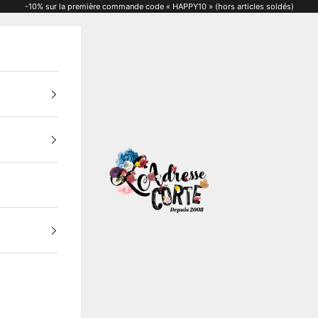
-10% sur la première commande code « HAPPY10 » (hors articles soldés)
L'adresse Corte