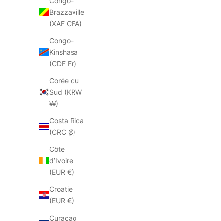
Congo-
Brazzaville
ECONOMISEZ 50%
ECONOMISEZ
(XAF CFA)
Congo-
Kinshasa
(CDF Fr)
Corée du
Sud (KRW
₩)
Costa Rica
(CRC ₡)
Côte
d’Ivoire
(EUR €)
Croatie
(EUR €)
BIBI LOU
Curaçao