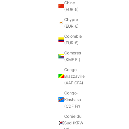
Chine
(EUR €)
Chypre
(EUR €)
Colombie
(EUR €)
Comores
(KMF Fr)
Congo-
Brazzaville
(XAF CFA)
BIBI LOU
Congo-
 Olive
Mocassins Bibi Lou Nela Camel
Kinshasa
Prix soldé
Prix
€89.50
€179.00
(CDF Fr)
Couleur
Camel
Corée du
Sud (KRW