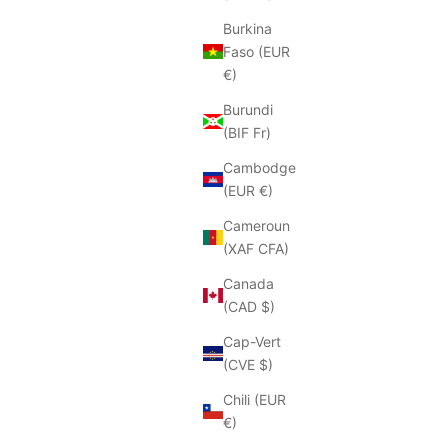
Burkina
Faso (EUR
€)
Burundi
(BIF Fr)
Cambodge
MAT:20
(EUR €)
va Tan
Mocassins Mat:20 9029 noir perforé
Prix soldé
Prix
€82.50
€165.00
Cameroun
(XAF CFA)
Couleur
Noir
Canada
(CAD $)
Cap-Vert
ECONOMISEZ 50%
(CVE $)
Chili (EUR
€)