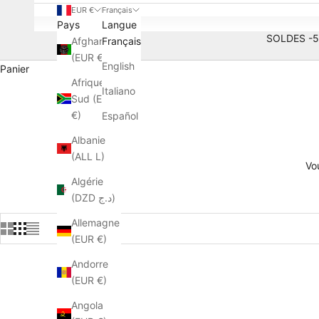
EUR €
Français
Pays
Langue
SOLDES -50
Afghanistan
Français
(EUR €)
English
Panier
Afrique du
Italiano
Sud (EUR
€)
Español
Albanie
(ALL L)
Vo
Algérie
(DZD د.ج)
Allemagne
(EUR €)
Andorre
(EUR €)
ECONOMISEZ
Angola