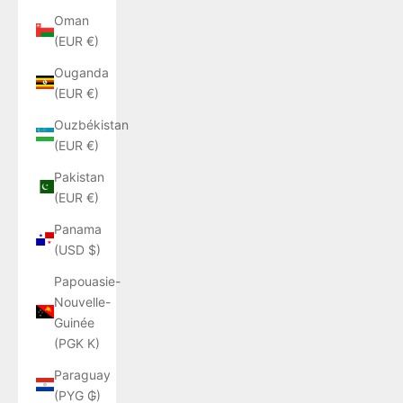
Oman
(EUR €)
Ouganda
(EUR €)
Ouzbékistan
(EUR €)
Pakistan
(EUR €)
Panama
(USD $)
Papouasie-
Nouvelle-
Guinée
(PGK K)
Paraguay
(PYG ₲)