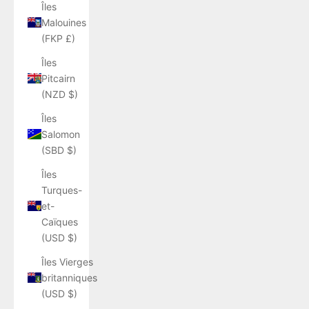
Îles
Malouines
(FKP £)
Îles
Pitcairn
(NZD $)
Îles
Salomon
(SBD $)
Îles
Turques-
et-
Caïques
(USD $)
Îles Vierges
britanniques
(USD $)