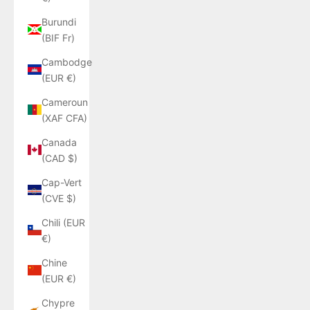
Burundi
(BIF Fr)
Cambodge
(EUR €)
Cameroun
(XAF CFA)
Canada
(CAD $)
Cap-Vert
(CVE $)
Chili (EUR
€)
Chine
(EUR €)
Chypre