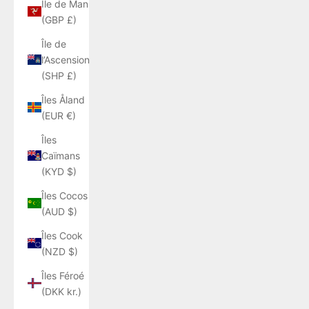
Île de Man
(GBP £)
Île de
l’Ascension
(SHP £)
Îles Åland
(EUR €)
Îles
Caïmans
(KYD $)
Îles Cocos
(AUD $)
Îles Cook
(NZD $)
Îles Féroé
(DKK kr.)