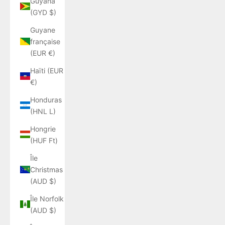
Guyana
(GYD $)
Guyane
française
(EUR €)
Haïti (EUR
€)
Honduras
(HNL L)
Hongrie
(HUF Ft)
Île
Christmas
(AUD $)
Île Norfolk
(AUD $)