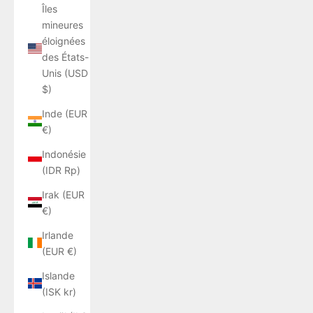
Îles
mineures
éloignées
des États-
Unis (USD
$)
Inde (EUR
€)
Indonésie
(IDR Rp)
Irak (EUR
€)
Irlande
(EUR €)
Islande
(ISK kr)