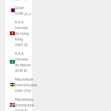
Qatar
(QAR ر.ق)
R.A.S.
chinoise
de Hong
Kong
(HKD $)
R.A.S.
chinoise
de Macao
(EUR €)
République
centrafricaine
(XAF CFA)
République
dominicaine
(DOP $)