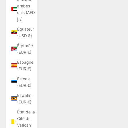
arabes
unis (AED
د.إ)
Équateur
(USD $)
Érythrée
(EUR €)
Espagne
(EUR €)
Estonie
(EUR €)
Eswatini
(EUR €)
État de la
Cité du
Vatican