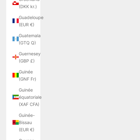
(DKK kr.)
Guadeloupe
(EUR €)
Guatemala
(GTQ Q)
Guernesey
(GBP £)
Guinée
(GNF Fr)
Guinée
équatoriale
(XAF CFA)
Guinée-
Bissau
(EUR €)