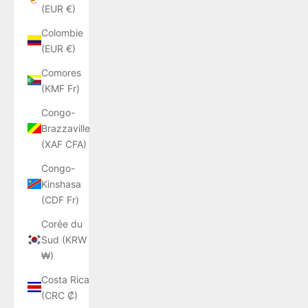
(EUR €)
Colombie
(EUR €)
Comores
(KMF Fr)
Congo-
Brazzaville
(XAF CFA)
Congo-
Kinshasa
(CDF Fr)
Corée du
Sud (KRW
₩)
Costa Rica
(CRC ₡)