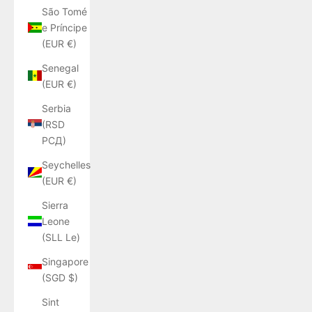
São Tomé
e Príncipe
(EUR €)
Senegal
(EUR €)
Serbia
(RSD
РСД)
Seychelles
(EUR €)
Sierra
Leone
(SLL Le)
Singapore
(SGD $)
Sint