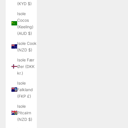
(KYD $)
Isole
Cocos
(Keeling)
(AUD $)
Isole Cook
(NZD $)
Isole Fær
Øer (DKK
kr.)
Isole
Falkland
(FKP £)
Isole
Pitcairn
(NZD $)