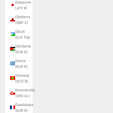
Giappone
(JPY ¥)
Gibilterra
(GBP £)
Gibuti
(DJF Fdj)
Giordania
(EUR €)
Grecia
(EUR €)
Grenada
(XCD $)
Groenlandia
(DKK kr.)
Guadalupa
(EUR €)