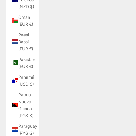
(NZD $)
Oman
(EUR €)
Paesi
Bassi
(EUR €)
Pakistan
(EUR €)
Panamá
(USD $)
Papua
Nuova
Guinea
(PGK K)
Paraguay
(PYG ₲)