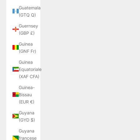
Guatemala
(GTQ Q)
Guernsey
(GBP £)
Guinea
(GNF Fr)
Guinea
Equatoriale
(XAF CFA)
Guinea-
Bissau
(EUR €)
Guyana
(GYD $)
Guyana
francese