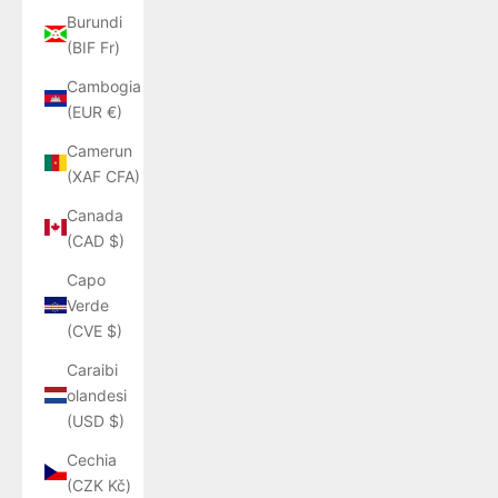
Burundi
(BIF Fr)
Cambogia
(EUR €)
Camerun
(XAF CFA)
Canada
(CAD $)
Capo
Verde
(CVE $)
Caraibi
olandesi
(USD $)
Cechia
(CZK Kč)