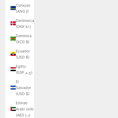
Curaçao
(ANG ƒ)
Danimarca
(DKK kr.)
Dominica
(XCD $)
Ecuador
(USD $)
Egitto
(EGP ج.م)
El
Salvador
(USD $)
Emirati
Arabi Uniti
(AED د.إ)