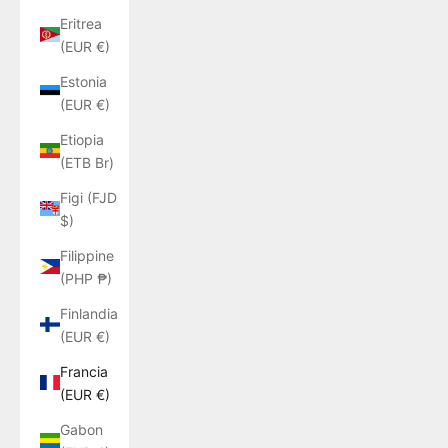
Eritrea
(EUR €)
Estonia
(EUR €)
Etiopia
(ETB Br)
Figi (FJD
$)
Filippine
(PHP ₱)
Finlandia
(EUR €)
Francia
(EUR €)
Gabon