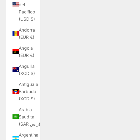
del
Pacifico
(USD $)
Andorra
(EUR €)
Angola
(EUR €)
Anguilla
(XCD $)
Antigua e
Barbuda
(XCD $)
Arabia
Saudita
(SAR ر.س)
Argentina