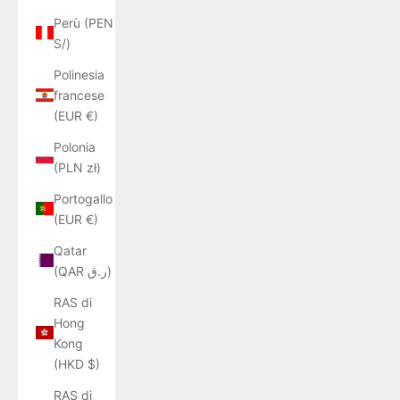
Perù (PEN
S/)
Polinesia
francese
(EUR €)
Polonia
(PLN zł)
Portogallo
(EUR €)
Qatar
(QAR ر.ق)
RAS di
Hong
Kong
(HKD $)
RAS di