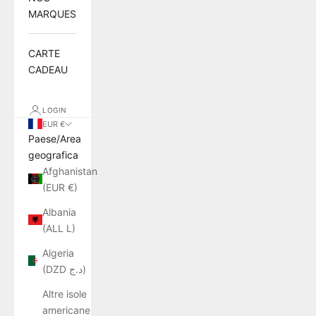
MARQUES
CARTE
CADEAU
LOGIN
EUR €
Paese/Area
geografica
Afghanistan
(EUR €)
Albania
(ALL L)
Algeria
(DZD د.ج)
Altre isole
americane