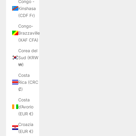
Congo -
Kinshasa
(CDF Fr)
Congo-
Brazzaville
(XAF CFA)
Corea del
Sud (KRW
₩)
Costa
Rica (CRC
₡)
Costa
d’Avorio
(EUR €)
Croazia
(EUR €)