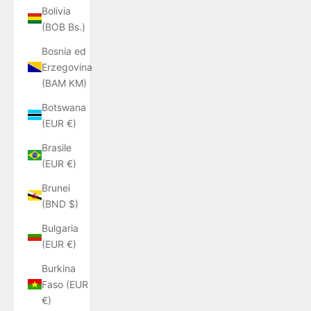
Bolivia
(BOB Bs.)
Bosnia ed
Erzegovina
(BAM КМ)
Botswana
(EUR €)
Brasile
(EUR €)
Brunei
(BND $)
Bulgaria
(EUR €)
Burkina
Faso (EUR
€)